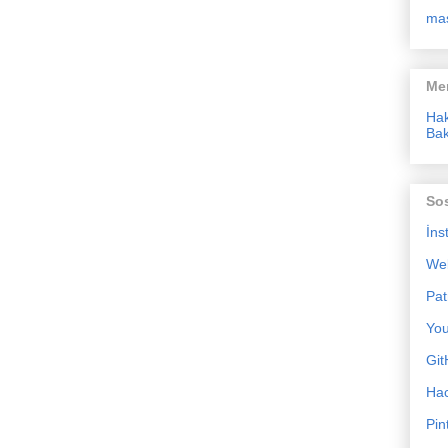
ma
Me
Ha
Bak
So
İns
We
Pat
Yo
Git
Ha
Pin