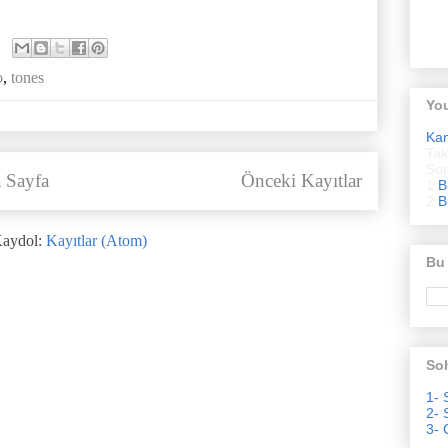
o
,
tones
Yo
Ka
Tak
Son
 Sayfa
Önceki Kayıtlar
1.
B
2.
B
aydol:
Kayıtlar (Atom)
Bu
Soh
1- 
2- 
3- 