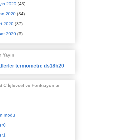
yıs 2020
(45)
an 2020
(34)
t 2020
(37)
at 2020
(6)
n Yayın
dlerler termometre ds18b20
 C İşlevsel ve Fonksiyonlar
c
m modu
er0
er1