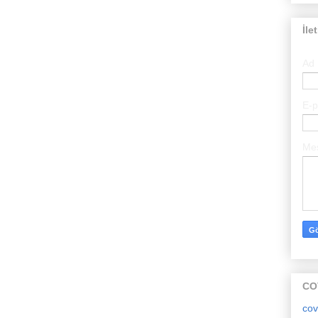
İle
Ad
E-
Me
CO
cov