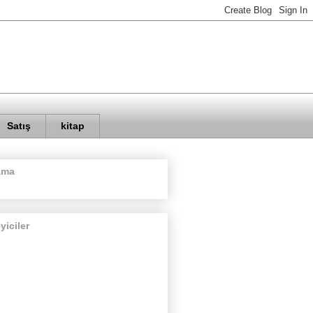
Satış
kitap
ama
eyiciler