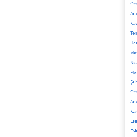
Oc
Ara
Ka
Te
Haz
Ma
Nis
Mar
Şub
Oc
Ara
Ka
Ek
Eyl