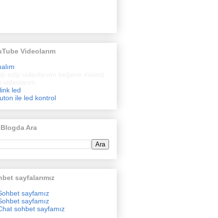
uTube Videolarım
nalım
ip edip videolarımı beğenir misiniz.
 videolarım
link led
uton ile led kontrol
 Blogda Ara
bet sayfalarımız
Sohbet sayfamız
Sohbet sayfamız
Chat sohbet sayfamız