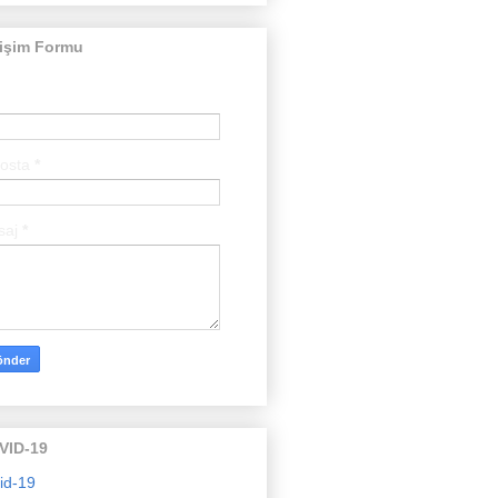
tişim Formu
posta
*
saj
*
VID-19
id-19