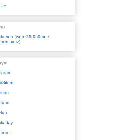
ske
nü
kkımda (web Görünümde
armısınız)
syal
tigram
bSitem
reon
utube
Hub
ckaday
terest