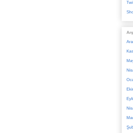
Twi
Sho
Arş
Ara
Ka
Ma
Nis
Oc
Ek
Eyl
Nis
Mar
Şub