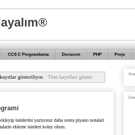
layalım®
CCS C Programlama
Donanım
PHP
Proje
Ar
kayıtlar gösteriliyor.
Tüm kayıtları göster
İzl
ogrami
kleyip isimlerini yaziyoruz daha sonra piyano notalari
talarin ekleme isimleri kolay olsun.