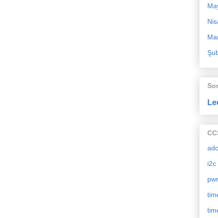
Ma
Nis
Mar
Şub
So
Le
CCS
ad
i2c
pw
tim
tim