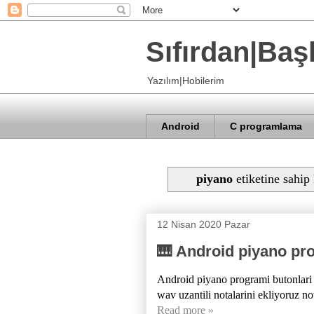
Sıfırdan|Baş
Yazılım|Hobilerim
Android
C programlama
piyano
etiketine sahip 
12 Nisan 2020 Pazar
🎹 Android piyano pr
Android piyano programi butonlari e
wav uzantili notalarini ekliyoruz no
Read more »