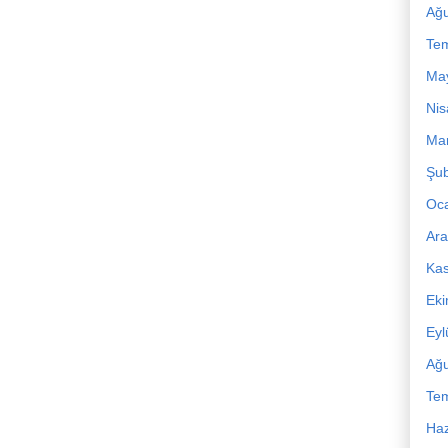
Ağu
Te
Ma
Nis
Mar
Şub
Oc
Ara
Ka
Ek
Eyl
Ağu
Te
Haz