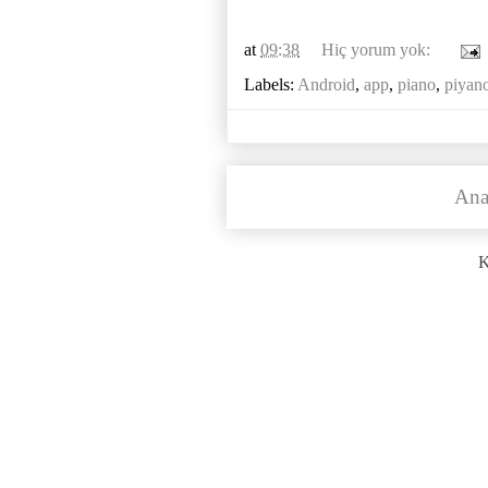
at
09:38
Hiç yorum yok:
Labels:
Android
,
app
,
piano
,
piyan
Ana
K