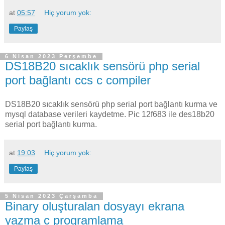
at
05:57
Hiç yorum yok:
Paylaş
6 Nisan 2023 Perşembe
DS18B20 sıcaklık sensörü php serial
port bağlantı ccs c compiler
DS18B20 sıcaklık sensörü php serial port bağlantı kurma ve
mysql database verileri kaydetme. Pic 12f683 ile des18b20
serial port bağlantı kurma.
at
19:03
Hiç yorum yok:
Paylaş
5 Nisan 2023 Çarşamba
Binary oluşturalan dosyayı ekrana
yazma c programlama