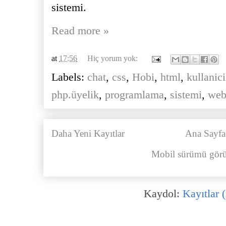
sistemi.
Read more »
at
17:56
Hiç yorum yok:
Labels:
chat
,
css
,
Hobi
,
html
,
kullanici
php.üyelik
,
programlama
,
sistemi
,
we
Daha Yeni Kayıtlar
Ana Sayfa
Mobil sürümü görü
Kaydol:
Kayıtlar 