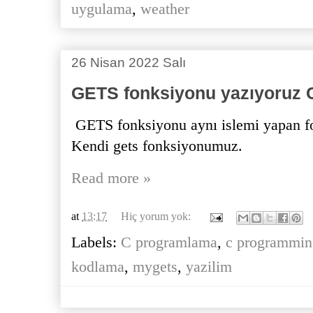
uygulama
,
weather
26 Nisan 2022 Salı
GETS fonksiyonu yazıyoruz 
GETS fonksiyonu aynı islemi yapan f
Kendi gets fonksiyonumuz.
Read more »
at
13:17
Hiç yorum yok:
Labels:
C programlama
,
c programmin
kodlama
,
mygets
,
yazilim