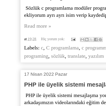
Sözlük c programlama modüler program
ekliyorum ayrı ayrı isim verip kaydedip 
Read more »
at
19:28
Hiç yorum yok:
Labels:
c
,
C programlama
,
c program
programing
,
sözlük
,
translate
,
yazılım
17 Nisan 2022 Pazar
PHP ile üyelik sistemi mesaj
PHP ile üyelik sistemi mesajlaşma you
arkadaşımızın videolarındaki eğitim de