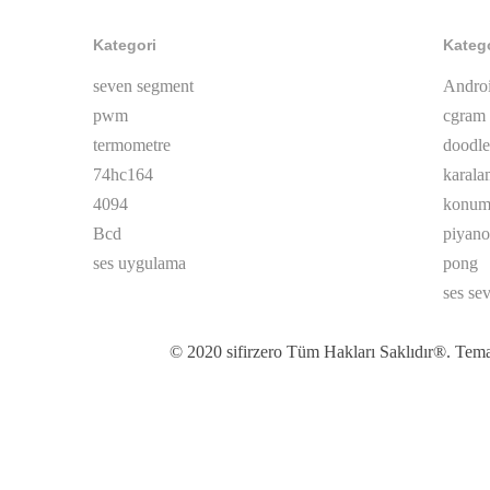
Kategori
Kateg
seven segment
Andro
pwm
cgram
termometre
doodle
74hc164
karala
4094
konum 
Bcd
piyano
ses uygulama
pong
ses se
© 2020 sifirzero Tüm Hakları Saklıdır®. Tema