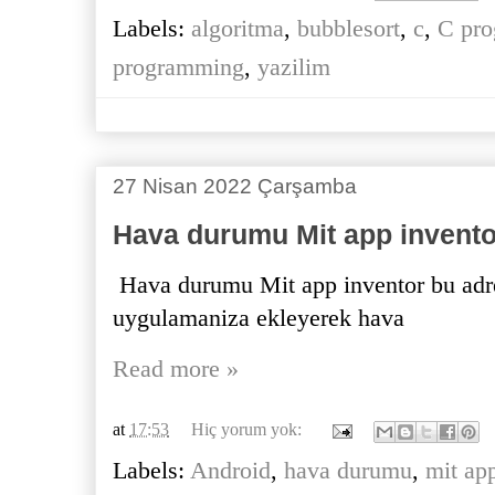
Labels:
algoritma
,
bubblesort
,
c
,
C pr
programming
,
yazilim
27 Nisan 2022 Çarşamba
Hava durumu Mit app invento
Hava durumu Mit app inventor bu adre
uygulamaniza ekleyerek hava
Read more »
at
17:53
Hiç yorum yok:
Labels:
Android
,
hava durumu
,
mit ap