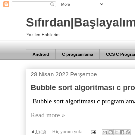
Sıfırdan|Başlayalı
Yazılım|Hobilerim
Android
C programlama
CCS C Progra
28 Nisan 2022 Perşembe
Bubble sort algoritması c p
Bubble sort algoritması c programlam
Read more »
at
15:56
Hiç yorum yok: