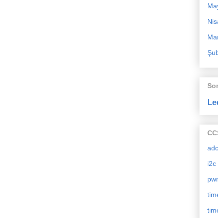
Ma
Nis
Mar
Şub
So
Le
CCS
ad
i2c
pw
tim
tim