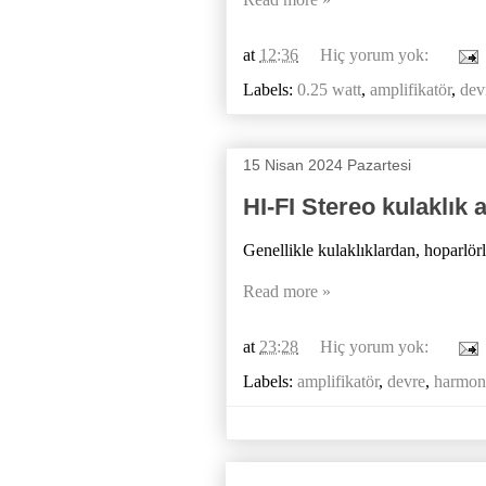
at
12:36
Hiç yorum yok:
Labels:
0.25 watt
,
amplifikatör
,
dev
15 Nisan 2024 Pazartesi
HI-FI Stereo kulaklık 
Genellikle kulaklıklardan, hoparlörl
Read more »
at
23:28
Hiç yorum yok:
Labels:
amplifikatör
,
devre
,
harmon