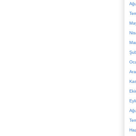
Ağu
Te
Ma
Nis
Mar
Şub
Oc
Ara
Ka
Ek
Eyl
Ağu
Te
Haz