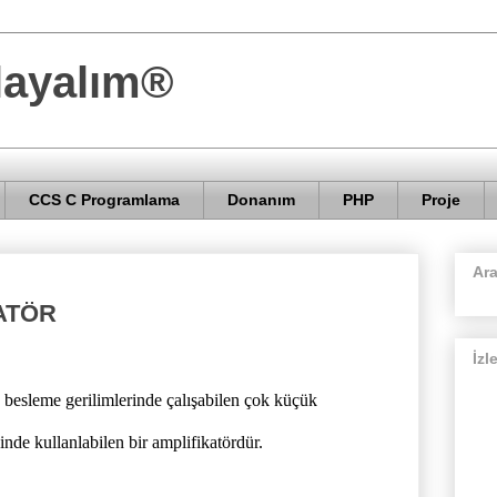
layalım®
CCS C Programlama
Donanım
PHP
Proje
Ar
KATÖR
İzl
besleme gerilimlerinde çalışabilen çok küçük
inde kullanlabilen bir amplifikatördür.