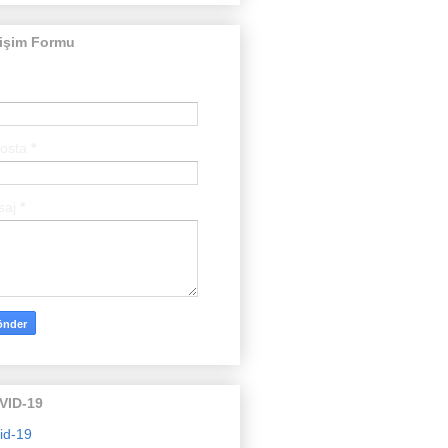
tişim Formu
posta
*
saj
*
VID-19
id-19