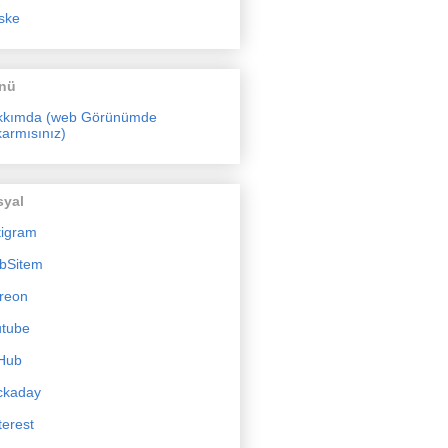
ske
nü
kkımda (web Görünümde
armısınız)
syal
tigram
bSitem
reon
utube
Hub
ckaday
terest