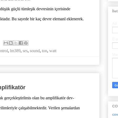
üşük güçlü tümleşik devresinin içerisinde
İle
maktadır. Bu sayede bir kaç devre elemanl eklenerek.
Ad
E-
ntrol
,
lm389
,
ses
,
sound
,
ton
,
watt
Me
plifikatör
 gerçekleştirilmis olan bu amplifikatör dev-
CO
ilimleriyle çalışabilmektedir. Verilen şemalardan
cov