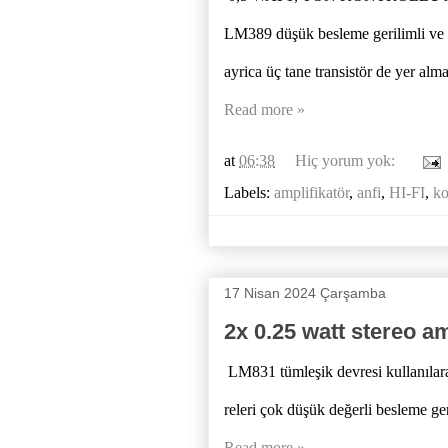
LM389 düşük besleme gerilimli ve d
ayrica üç tane transistör de yer al
Read more »
at
06:38
Hiç yorum yok:
Labels:
amplifikatör
,
anfi
,
HI-FI
,
ko
17 Nisan 2024 Çarşamba
2x 0.25 watt stereo am
LM831 tümleşik devresi kullanılarak
releri çok düşük değerli besleme ger
Read more »