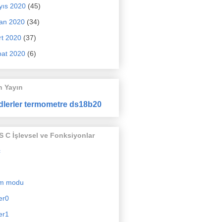
yıs 2020
(45)
an 2020
(34)
t 2020
(37)
at 2020
(6)
n Yayın
dlerler termometre ds18b20
 C İşlevsel ve Fonksiyonlar
c
m modu
er0
er1