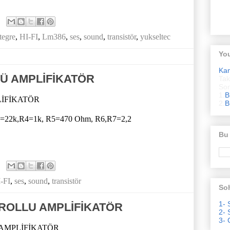
tegre
,
HI-FI
,
Lm386
,
ses
,
sound
,
transistör
,
yukseltec
Yo
Ka
Ü AMPLİFİKATÖR
Tak
Son
1.
B
İFİKATÖR
2.
B
R3=22k,R4=1k, R5=470 Ohm, R6,R7=2,2
Bu
-FI
,
ses
,
sound
,
transistör
Soh
1- 
TROLLU AMPLİFİKATÖR
2- 
3- 
 AMPLİFİKATÖR