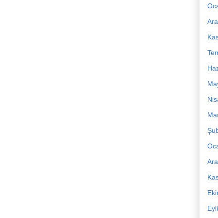
Oc
Ara
Ka
Te
Haz
Ma
Nis
Mar
Şub
Oc
Ara
Ka
Ek
Eyl