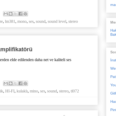
ma
re
,
lm381
,
mono
,
ses
,
sound
,
sound level
,
stereo
Me
Ha
Bak
amplifikatörü
So
erden elde edilenden daha net ve kaliteli ses
İns
We
Pat
Yo
ik
,
HI-FI
,
kulaklı
,
mino
,
ses
,
sound
,
stereo
,
tl072
Git
Ha
Pin