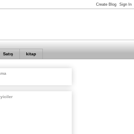
Satış
kitap
ama
eyiciler