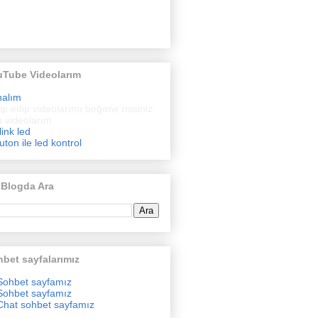
uTube Videolarım
nalım
ip edip videolarımı beğenir misiniz.
 videolarım
link led
uton ile led kontrol
 Blogda Ara
bet sayfalarımız
Sohbet sayfamız
Sohbet sayfamız
Chat sohbet sayfamız