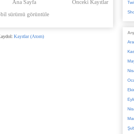
Ana Sayfa
Önceki Kayıtlar
Twi
Sho
bil sürümü görüntüle
Arş
aydol:
Kayıtlar (Atom)
Ara
Ka
Ma
Nis
Oc
Ek
Eyl
Nis
Mar
Şub