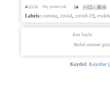
at
23:54
Hiç yorum yok:
Labels:
corona
,
covid
,
covid-19
,
evdek
Ana Sayfa
Mobil sürümü görü
Kaydol:
Kayıtlar 