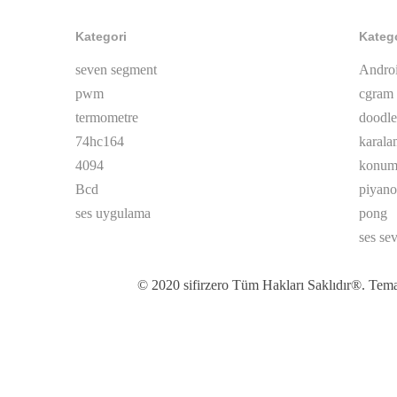
Kategori
Kateg
seven segment
Andro
pwm
cgram
termometre
doodle
74hc164
karala
4094
konum 
Bcd
piyano
ses uygulama
pong
ses se
© 2020 sifirzero Tüm Hakları Saklıdır®. Tema