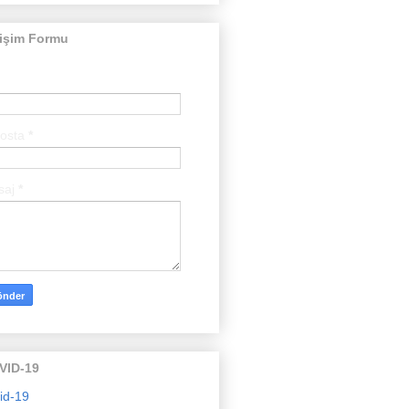
tişim Formu
posta
*
saj
*
VID-19
id-19