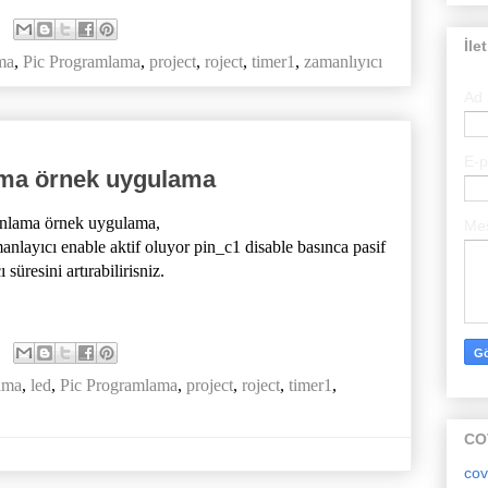
İle
ma
,
Pic Programlama
,
project
,
roject
,
timer1
,
zamanlıyıcı
Ad
E-
ama örnek uygulama
anlama örnek uygulama,
Me
nlayıcı enable aktif oluyor pin_c1 disable basınca pasif
süresini artırabilirisniz.
ama
,
led
,
Pic Programlama
,
project
,
roject
,
timer1
,
CO
cov