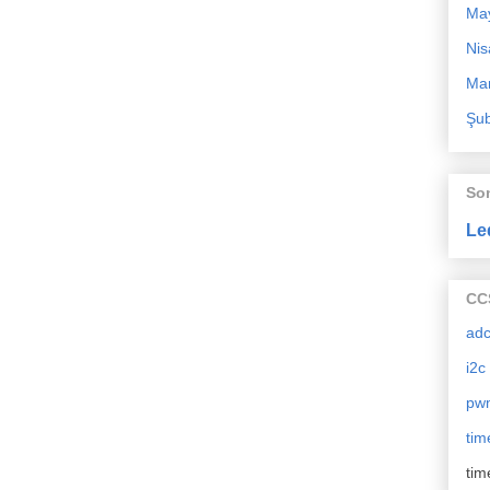
Ma
Nis
Mar
Şub
So
Le
CCS
ad
i2c
pw
tim
tim