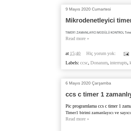
9 Mayıs 2020 Cumartesi
Mikrodenetleyici time
TIMER1 ZAMANLAYICI MODÜLÜ KONTROL Timer1 modül
Read more »
at
15:40
Hiç yorum yok:
Labels:
ccsc
,
Donanım
,
interrupts
,
6 Mayıs 2020 Çarşamba
ccs c timer 1 zamanlı
Pic programlama ccs c timer 1 zaman
Timer1 birimi zamanlayıcı ve sayıcı 
Read more »