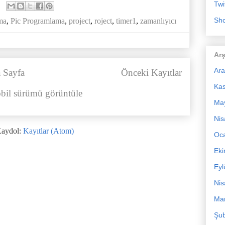
Twi
Sho
ma
,
Pic Programlama
,
project
,
roject
,
timer1
,
zamanlıyıcı
Arş
Ara
 Sayfa
Önceki Kayıtlar
Ka
bil sürümü görüntüle
Ma
Nis
aydol:
Kayıtlar (Atom)
Oc
Ek
Eyl
Nis
Mar
Şub