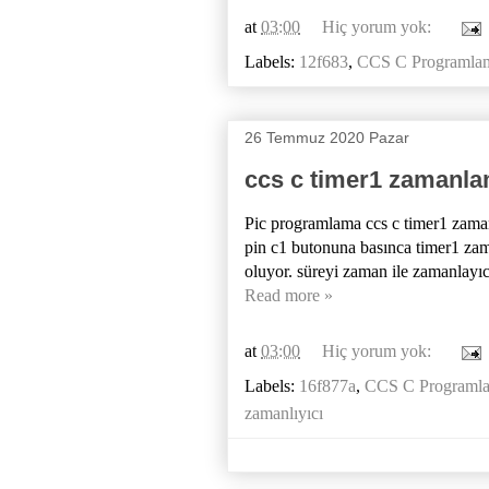
at
03:00
Hiç yorum yok:
Labels:
12f683
,
CCS C Programla
26 Temmuz 2020 Pazar
ccs c timer1 zamanl
Pic programlama ccs c timer1 zam
pin c1 butonuna basınca timer1 zama
oluyor. süreyi zaman ile zamanlayıcı 
Read more »
at
03:00
Hiç yorum yok:
Labels:
16f877a
,
CCS C Programl
zamanlıyıcı