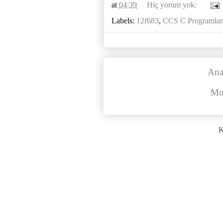
at
04:39
Hiç yorum yok:
Labels:
12f683
,
CCS C Programla
Ana
Mo
K