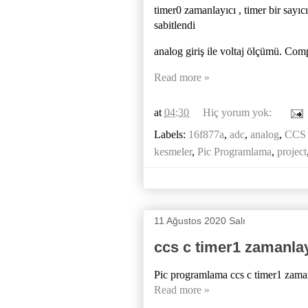
timer0 zamanlayıcı , timer bir sayı
sabitlendi
analog giriş ile voltaj ölçümü. Comp
Read more »
at
04:30
Hiç yorum yok:
Labels:
16f877a
,
adc
,
analog
,
CCS 
kesmeler
,
Pic Programlama
,
project
11 Ağustos 2020 Salı
ccs c timer1 zamanla
Pic programlama ccs c timer1 zama
Read more »