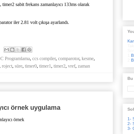
cı, timer2 sabit frekans zamanlayıcı 133ms olarak
arator iler 2.81 volt çıkışa ayarlandı.
Yo
Ka
Tak
Son
1.
B
C Programlama
,
ccs compiler
,
comparotor
,
kesme
,
2.
B
,
roject
,
süre
,
timer0
,
timer1
,
timer2
,
vref
,
zaman
Bu
yıcı örnek uygulama
Soh
1- 
nlayıcı örnek
2- 
3- 