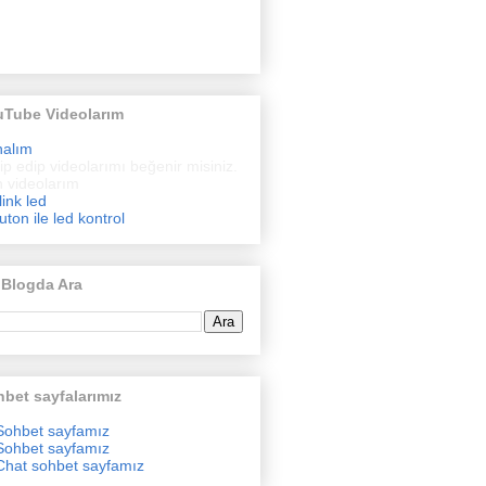
uTube Videolarım
nalım
ip edip videolarımı beğenir misiniz.
 videolarım
link led
uton ile led kontrol
 Blogda Ara
bet sayfalarımız
Sohbet sayfamız
Sohbet sayfamız
Chat sohbet sayfamız