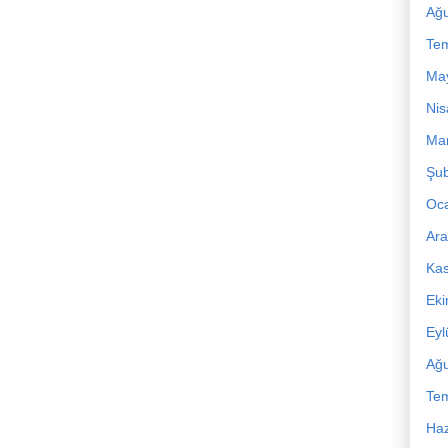
Ağu
Te
Ma
Nis
Mar
Şub
Oc
Ara
Ka
Ek
Eyl
Ağu
Te
Haz