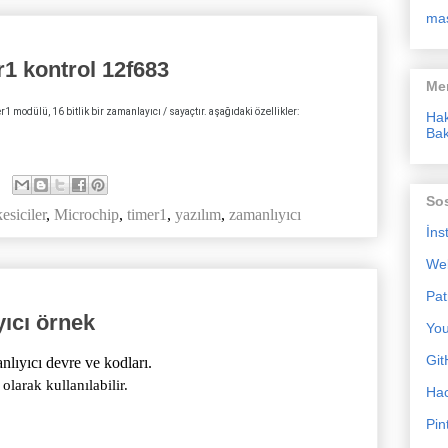
ma
r1 kontrol 12f683
Me
ü, 16 bitlik bir zamanlayıcı / sayaçtır. aşağıdaki özellikler:
Ha
Bak
So
kesiciler
,
Microchip
,
timer1
,
yazılım
,
zamanlıyıcı
İns
We
Pat
yıcı örnek
Yo
Git
lıyıcı devre ve kodları.
olarak kullanılabilir.
Ha
Pin