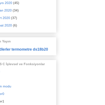
yıs 2020
(45)
an 2020
(34)
t 2020
(37)
at 2020
(6)
n Yayın
dlerler termometre ds18b20
 C İşlevsel ve Fonksiyonlar
c
m modu
er0
er1