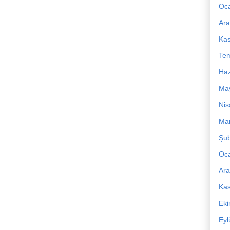
Oc
Ara
Ka
Te
Haz
Ma
Nis
Mar
Şub
Oc
Ara
Ka
Ek
Eyl