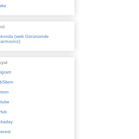
ske
nü
kkımda (web Görünümde
armısınız)
syal
tigram
bSitem
reon
utube
Hub
ckaday
terest