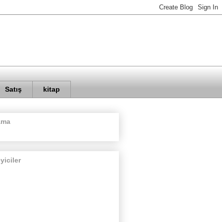
Satış
kitap
ama
eyiciler