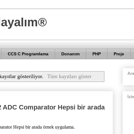
layalım®
CCS C Programlama
Donanım
PHP
Proje
Ar
kayıtlar gösteriliyor.
Tüm kayıtları göster
İzl
2 ADC Comparator Hepsi bir arada
ator Hepsi bir arada örnek uygulama.