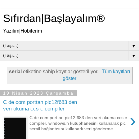
Sıfırdan|Başlayalım®
Yazılım|Hobilerim
▼
▼
serial
etiketine sahip kayıtlar gösteriliyor.
Tüm kayıtları
göster
19 Nisan 2023 Çarşamba
C de com porttan pic12f683 den
veri okuma ccs c compiler
›
C de com porttan pic12f683 den veri okuma ccs c
compiler. windows.h kütüphanesini kullanarak pic
serail bağlantısını kullanark veri gönderme...