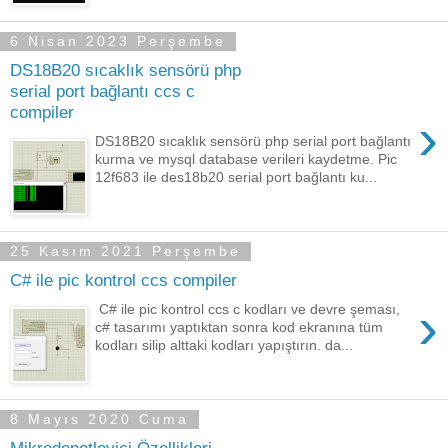
6 Nisan 2023 Perşembe
DS18B20 sıcaklık sensörü php
serial port bağlantı ccs c
compiler
›
DS18B20 sıcaklık sensörü php serial port bağlantı
kurma ve mysql database verileri kaydetme. Pic
12f683 ile des18b20 serial port bağlantı ku...
25 Kasım 2021 Perşembe
C# ile pic kontrol ccs compiler
›
C# ile pic kontrol ccs c kodları ve devre şeması,
c# tasarımı yaptıktan sonra kod ekranına tüm
kodları silip alttaki kodları yapıştırın. da...
8 Mayıs 2020 Cuma