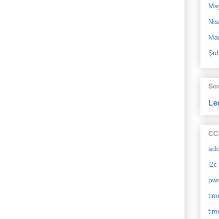
Ma
Nis
Mar
Şub
So
Le
CCS
ad
i2c
pw
tim
tim