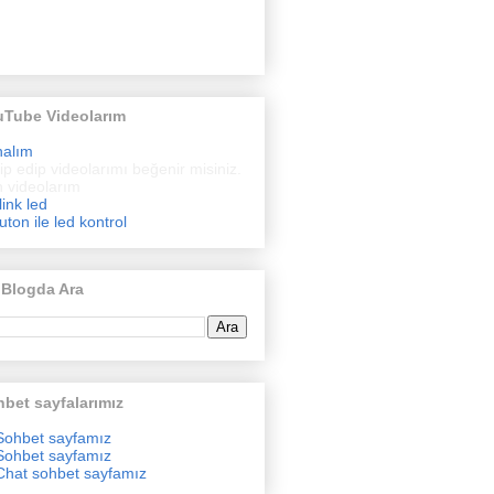
uTube Videolarım
nalım
ip edip videolarımı beğenir misiniz.
 videolarım
link led
uton ile led kontrol
 Blogda Ara
bet sayfalarımız
Sohbet sayfamız
Sohbet sayfamız
Chat sohbet sayfamız
ol ünitesinden oluşur.
