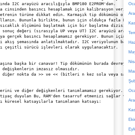
Oc
ında I2C arayüzü aracılığıyla BMP180 E2PROM'dan.

a cinsinden basıncı hesaplamak için kalibrasyon verileri
Ara
etrenin türüne dikkat edin. Karmaşık tip dökümünü ortada
llanın. Bununla birlikte, bunun için oldukça fazla RAM'e
Ka
sıcaklık ölçümünü başlatmak için bir başlatma dizisi gön
 sonuç değeri (sırasıyla UP veya UT) I2C arayüzü aracılı
Te
ya gerçek basıncı hesaplamamız gerekiyor. Bunun için ek 
i akış şemasında anlatılmaktadır. I2C veriyolunun başlat
Haz
ı çeşitli sürücü işlevleri olarak uygulanacaktır.

Ma
Nis
aşına başka bir canavar! Tip dökümünün burada devreye gi
 değişkenlerin imzasız olmasıdır.

Mar
 diğer nokta da >> ve << (bitleri n kez sola veya sağa h
Şub
Oc
erini ve diğer değişkenleri tanımlamamız gerekiyor. Bazı
tiyaç duyulan Bu, RAM'den tasarruf etmenizi sağlar ve bu
Ara
ı küresel katsayılarla tanımlanan katsayı:
Ka
Ek
Eyl