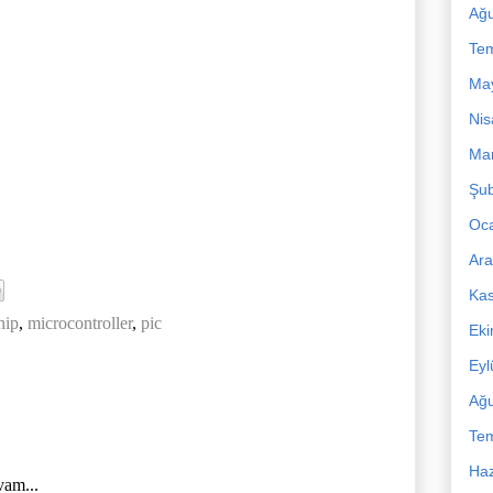
Ağu
Te
Ma
Nis
Mar
Şub
Oc
Ara
Ka
hip
,
microcontroller
,
pic
Ek
Eyl
Ağu
Te
Haz
vam...