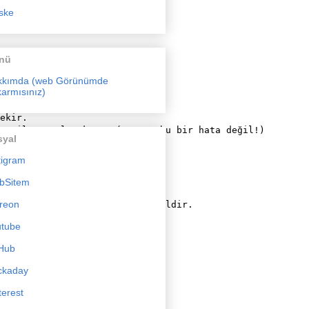
ske
nır.

nü
kkımda (web Görünümde
armısınız)
ekir.

F4 ile yazılacaktır. (HAYIR, bu bir hata değil!)

syal
tigram
ekleştirir.

bSitem
k için kullanılabilir.

reon
arın kullanılması gerekli değildir.

utube
 katsayısı içerir. Her

Hub
uması ve

ckaday
terest