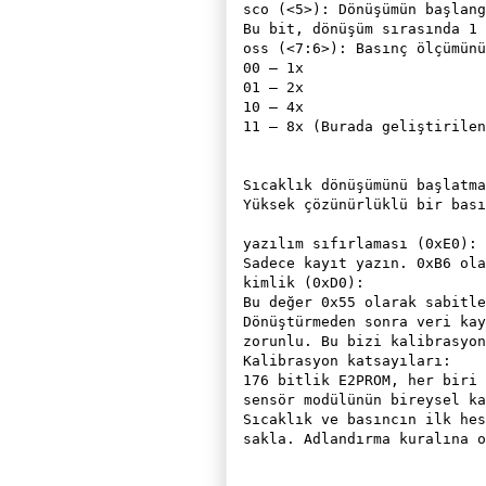
sco (<5>): Dönüşümün başlang
Bu bit, dönüşüm sırasında 1 
oss (<7:6>): Basınç ölçümünü
00 – 1x

01 – 2x

10 – 4x

11 – 8x (Burada geliştirilen
Sıcaklık dönüşümünü başlatma
Yüksek çözünürlüklü bir bası
yazılım sıfırlaması (0xE0):

Sadece kayıt yazın. 0xB6 ola
kimlik (0xD0):

Bu değer 0x55 olarak sabitle
Dönüştürmeden sonra veri kay
zorunlu. Bu bizi kalibrasyon
Kalibrasyon katsayıları:

176 bitlik E2PROM, her biri 
sensör modülünün bireysel ka
Sıcaklık ve basıncın ilk hes
sakla. Adlandırma kuralına o