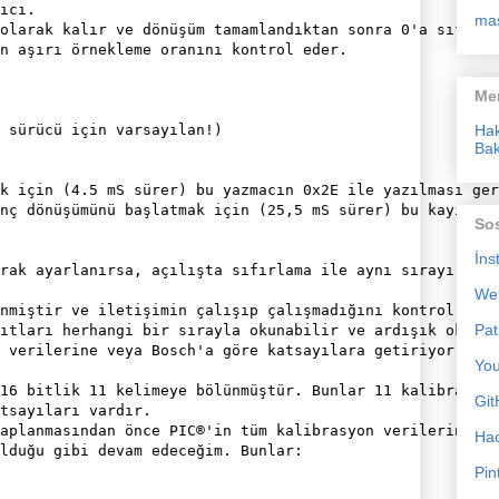
ıcı.

ma
olarak kalır ve dönüşüm tamamlandıktan sonra 0'a sıfırla
n aşırı örnekleme oranını kontrol eder.

Me
 sürücü için varsayılan!)

Ha
Bak
k için (4.5 mS sürer) bu yazmacın 0x2E ile yazılması ger
nç dönüşümünü başlatmak için (25,5 mS sürer) bu kayıt 0x
So
İns
rak ayarlanırsa, açılışta sıfırlama ile aynı sırayı gerç
We
nmiştir ve iletişimin çalışıp çalışmadığını kontrol etme
Pat
ıtları herhangi bir sırayla okunabilir ve ardışık okumal
 verilerine veya Bosch'a göre katsayılara getiriyor!

Yo
16 bitlik 11 kelimeye bölünmüştür. Bunlar 11 kalibrasyon
Git
tsayıları vardır.

aplanmasından önce PIC®'in tüm kalibrasyon verilerini ok
Ha
lduğu gibi devam edeceğim. Bunlar:

Pin