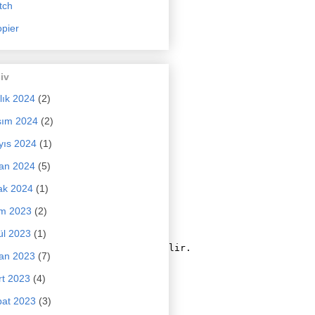
tch
pier
iv
lık 2024
(2)
sım 2024
(2)
yıs 2024
(1)
an 2024
(5)
ak 2024
(1)
im 2023
(2)
ül 2023
(1)
ntrol edilerek kontrol edilebilir.

an 2023
(7)
la hesaplanması

t 2023
(4)
at 2023
(3)
sabitler okunabilir
