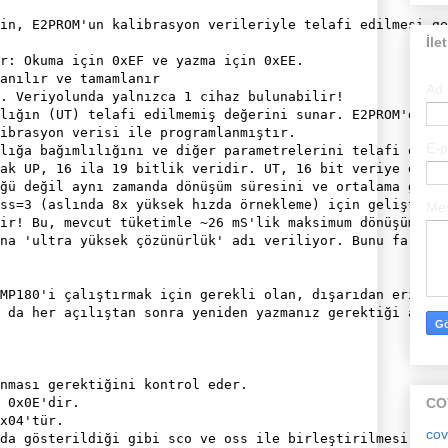
in, E2PROM'un kalibrasyon verileriyle telafi edilmesi ge
İle
r: Okuma için 0xEF ve yazma için 0xEE. 

anılır ve tamamlanır

Ad
. Veriyolunda yalnızca 1 cihaz bulunabilir!

lığın (UT) telafi edilmemiş değerini sunar. E2PROM'dur

ibrasyon verisi ile programlanmıştır.

E-
lığa bağımlılığını ve diğer parametrelerini telafi etmek
ak UP, 16 ila 19 bitlik veridir. UT, 16 bit veriye dönüş
ğü değil aynı zamanda dönüşüm süresini ve ortalama gücü 
ss=3 (aslında 8x yüksek hızda örnekleme) için geliştirec
Me
ir! Bu, mevcut tüketimle ~26 mS'lik maksimum dönüşüm sür
na 'ultra yüksek çözünürlük' adı veriliyor. Bunu farklı 
MP180'i çalıştırmak için gerekli olan, dışarıdan erişile
 da her açılıştan sonra yeniden yazmanız gerektiği anlam
nması gerektiğini kontrol eder.

CO
 0x0E'dir.

x04'tür.

cov
da gösterildiği gibi sco ve oss ile birleştirilmesi gere