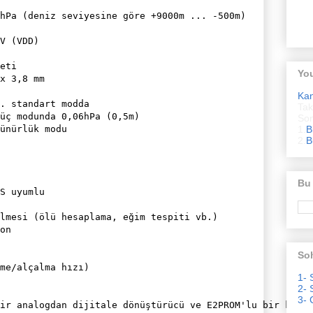
hPa (deniz seviyesine göre +9000m ... -500m)

V (VDD)

eti

Yo
x 3,8 mm

Ka
. standart modda

Tak
üç modunda 0,06hPa (0,5m)

Son
ünürlük modu

1.
B
2.
B
Bu
S uyumlu

lmesi (ölü hesaplama, eğim tespiti vb.)

on

Soh
me/alçalma hızı)

1- 
2- 
3- 
ir analogdan dijitale dönüştürücü ve E2PROM'lu bir kontr