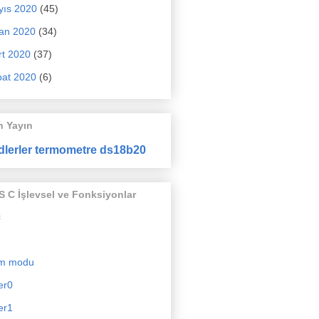
yıs 2020
(45)
an 2020
(34)
t 2020
(37)
at 2020
(6)
n Yayın
dlerler termometre ds18b20
 C İşlevsel ve Fonksiyonlar
c
m modu
er0
er1