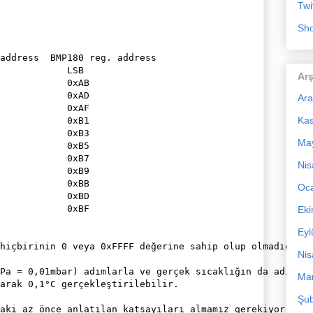
Twi
Sho
Arş
Ara
Ka
Ma
Nis
Oc
Ek
Eyl
hiçbirinin 0 veya 0xFFFF değerine sahip olup olmadığı ko
Nis
Pa = 0,01mbar) adımlarla ve gerçek sıcaklığın da adımlar
Mar
arak 0,1°C gerçekleştirilebilir.

Şub
aki az önce anlatılan katsayıları almamız gerekiyor. Bu 