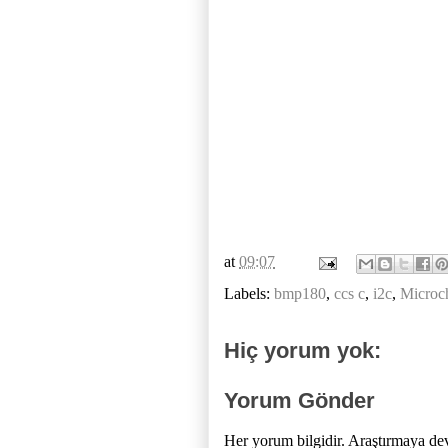
at
09:07
Labels:
bmp180
,
ccs c
,
i2c
,
Microc
Hiç yorum yok:
Yorum Gönder
Her yorum bilgidir. Araştırmaya de