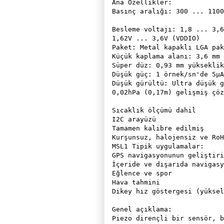
Ana Özellikler:

Basınç aralığı: 300 ... 1100
Besleme voltajı: 1,8 ... 3,6
1,62V ... 3,6V (VDDIO)

Paket: Metal kapaklı LGA pak
Küçük kaplama alanı: 3,6 mm 
Süper düz: 0,93 mm yükseklik

Düşük güç: 1 örnek/sn'de 5μA
Düşük gürültü: Ultra düşük g
0,02hPa (0,17m) gelişmiş çöz
Sıcaklık ölçümü dahil

I2C arayüzü

Tamamen kalibre edilmiş

Kurşunsuz, halojensiz ve RoH
MSL1 Tipik uygulamalar:

GPS navigasyonunun geliştiri
İçeride ve dışarıda navigasy
Eğlence ve spor

Hava tahmini

Dikey hız göstergesi (yüksel
Genel açıklama:

Piezo dirençli bir sensör, b