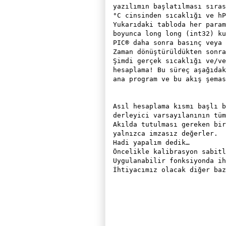
yazılımın başlatılması sıras
°C cinsinden sıcaklığı ve hP
Yukarıdaki tabloda her param
boyunca long long (int32) ku
PIC® daha sonra basınç veya 
Zaman dönüştürüldükten sonra
Şimdi gerçek sıcaklığı ve/ve
hesaplama! Bu süreç aşağıdak
ana program ve bu akış şemas
Asıl hesaplama kısmı başlı b
derleyici varsayılanının tüm
Akılda tutulması gereken bir
yalnızca imzasız değerler.

Hadi yapalım dedik…

Öncelikle kalibrasyon sabitl
Uygulanabilir fonksiyonda ih
İhtiyacımız olacak diğer baz