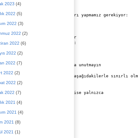
ak 2023
(4)
nin kullanılması gerekir.

lık 2022
(5)
n kaldırmak için sanırım şunları yapmamız gerekiyor:

 ihtiyacınız var!

sım 2022
(3)
derir.

ğıyla okunabilir.

mmuz 2022
(2)
değişkenlere de ihtiyacımız var

ılması şu şekilde yapılacaktır:

iran 2022
(6)
yıs 2022
(2)
an 2022
(7)
rmesi gerekiyor. Ayrıca şunu da unutmayın

t 2022
(2)
areket ettirmek) kullanımının aşağıdakilerle sınırlı olm
at 2022
(2)
ak 2022
(7)
ları küresel olmalı, bazıları ise yalnızca

 iyi bir şeydir!

lık 2021
(4)
sım 2021
(4)
im 2021
(8)
ül 2021
(1)