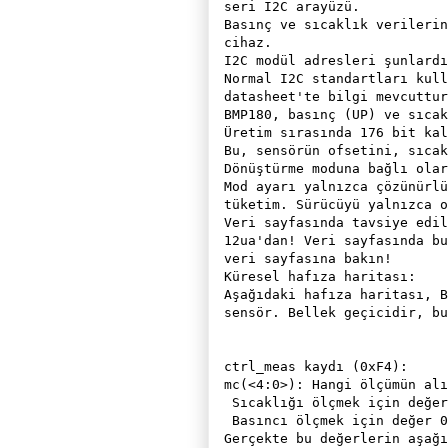
seri I2C arayüzü.

Basınç ve sıcaklık verilerin
cihaz.

I2C modül adresleri şunlardı
Normal I2C standartları kull
datasheet'te bilgi mevcuttur
BMP180, basınç (UP) ve sıcak
Üretim sırasında 176 bit kal
Bu, sensörün ofsetini, sıcak
Dönüştürme moduna bağlı olar
Mod ayarı yalnızca çözünürlü
tüketim. Sürücüyü yalnızca o
Veri sayfasında tavsiye edil
12ua'dan! Veri sayfasında bu
veri sayfasına bakın!

Küresel hafıza haritası:

Aşağıdaki hafıza haritası, B
sensör. Bellek geçicidir, bu
ctrl_meas kaydı (0xF4):

mc(<4:0>): Hangi ölçümün alı
 Sıcaklığı ölçmek için değer
 Basıncı ölçmek için değer 0
Gerçekte bu değerlerin aşağı