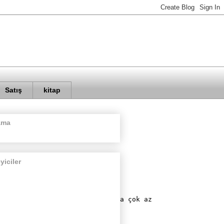
Satış
kitap
ama
eyiciler
fark sadece

bir yedek parçadır. Dolayısıyla çok az

k yapılması gerekir.
