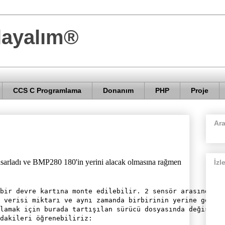
layalım®
CCS C Programlama
Donanım
PHP
Proje
Ar
asarladı ve BMP280 180'in yerini alacak olmasına rağmen
İzl
bir devre kartına monte edilebilir. 2 sensör arasındaki 
 verisi miktarı ve aynı zamanda birbirinin yerine geçen 
lamak için burada tartışılan sürücü dosyasında değişikli
dakileri öğrenebiliriz:
