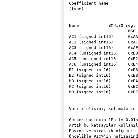
Coefficient name

(type)

Name		BMP180 reg. address  BMP180 reg. address

			MSB		LSB

AC1 (signed int16) 	0xAA 		0xAB

AC2 (signed int16) 	0xAC 		0xAD

AC3 (signed int16) 	0xAE 		0xAF

AC4 (unsigned int16) 	0xB0 		0xB1

AC5 (unsigned int16) 	0xB2 		0xB3

AC6 (unsigned int16) 	0xB4 		0xB5

B1 (signed int16) 	0xB6 		0xB7

B2 (signed int16) 	0xB8 		0xB9

MB (signed int16) 	0xBA 		0xBB

MC (signed int16) 	0xBC 		0xBD

MD (signed int16) 	0xBE 		0xBF

Veri iletişimi, kelimelerin 
Gerçek basıncın 1Pa (= 0,01h
Artık bu katsayılar kullanıl
Basınç ve sıcaklık ölçümü:

Öncelikle PIC®’in hafızasınd