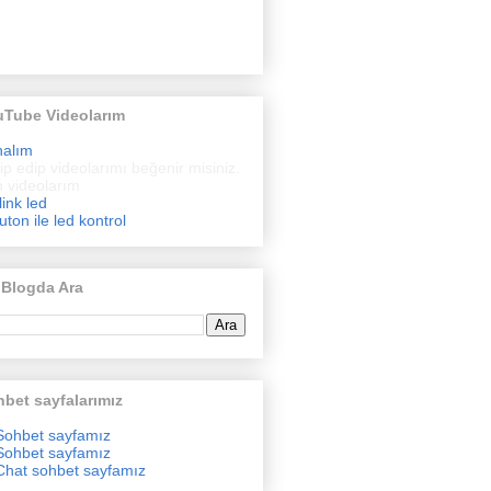
uTube Videolarım
nalım
ip edip videolarımı beğenir misiniz.
 videolarım
link led
uton ile led kontrol
 Blogda Ara
bet sayfalarımız
Sohbet sayfamız
Sohbet sayfamız
Chat sohbet sayfamız