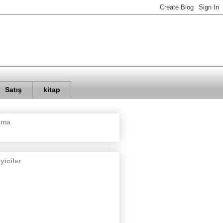
Satış
kitap
ama
eyiciler