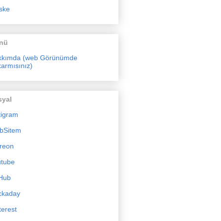
ske
nü
kkımda (web Görünümde
armısınız)
syal
tigram
bSitem
reon
utube
Hub
ckaday
terest