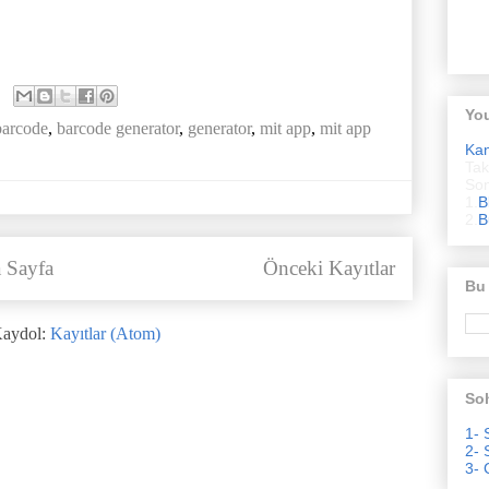
Yo
barcode
,
barcode generator
,
generator
,
mit app
,
mit app
Ka
Tak
Son
1.
B
2.
B
 Sayfa
Önceki Kayıtlar
Bu
aydol:
Kayıtlar (Atom)
Soh
1- 
2- 
3- 