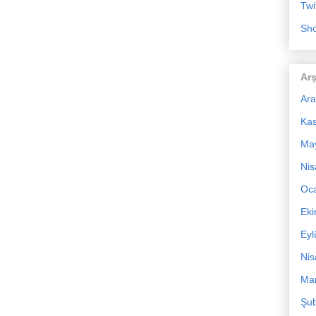
Twi
Sho
Arş
Ara
Ka
Ma
Nis
Oc
Ek
Eyl
Nis
Mar
Şub