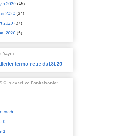
yıs 2020
(45)
an 2020
(34)
t 2020
(37)
at 2020
(6)
n Yayın
dlerler termometre ds18b20
 C İşlevsel ve Fonksiyonlar
c
m modu
er0
er1