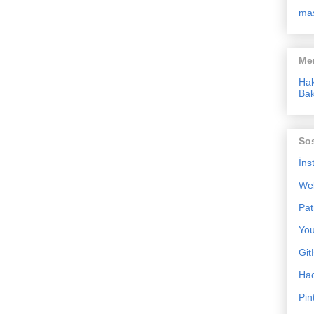
ma
Me
Ha
Bak
So
İns
We
Pat
Yo
Git
Ha
Pin