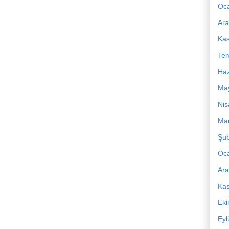
Oc
Ara
Ka
Te
Haz
Ma
Nis
Mar
Şub
Oc
Ara
Ka
Ek
Eyl