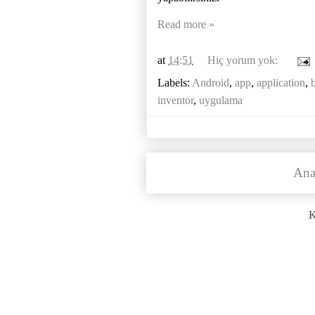
Read more »
at
14:51
Hiç yorum yok:
Labels:
Android
,
app
,
application
,
inventor
,
uygulama
Ana
K