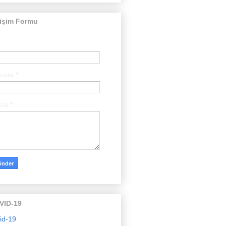
tişim Formu
posta
*
saj
*
VID-19
id-19