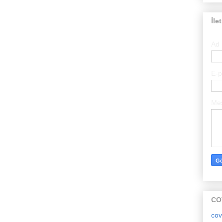
İle
Ad
E-
Me
CO
cov