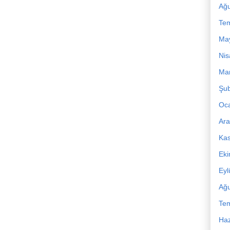
Ağu
Te
Ma
Nis
Mar
Şub
Oc
Ara
Ka
Ek
Eyl
Ağu
Te
Haz