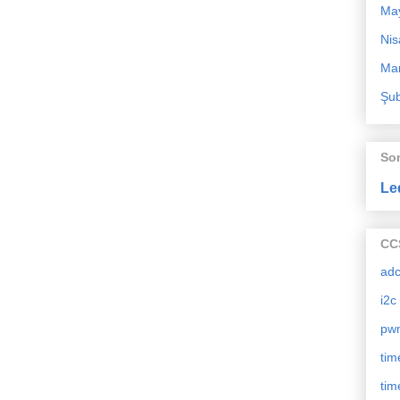
Ma
Nis
Mar
Şub
So
Le
CCS
ad
i2c
pw
tim
tim