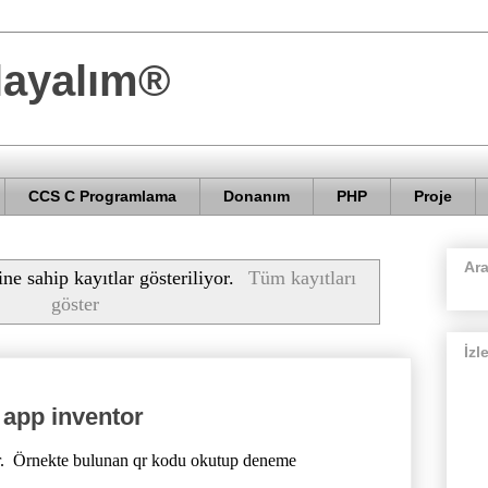
layalım®
CCS C Programlama
Donanım
PHP
Proje
Ar
ine sahip kayıtlar gösteriliyor.
Tüm kayıtları
göster
İzl
 app inventor
or. Örnekte bulunan qr kodu okutup deneme