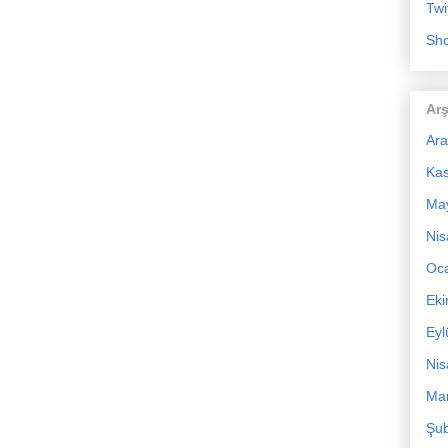
Twi
Sho
Arş
Ara
Ka
Ma
Nis
Oc
Ek
Eyl
Nis
Mar
Şub