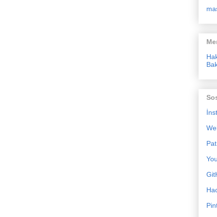
ma
Me
Ha
Bak
So
İns
We
Pat
Yo
Git
Ha
Pin