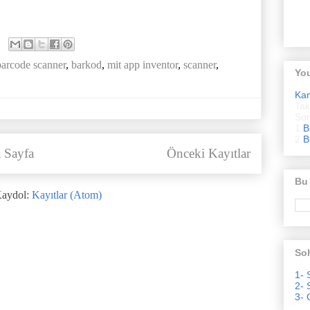
barcode scanner
,
barkod
,
mit app inventor
,
scanner
,
Yo
Ka
Tak
Son
1.
B
2.
B
 Sayfa
Önceki Kayıtlar
Bu
aydol:
Kayıtlar (Atom)
Soh
1- 
2- 
3- 