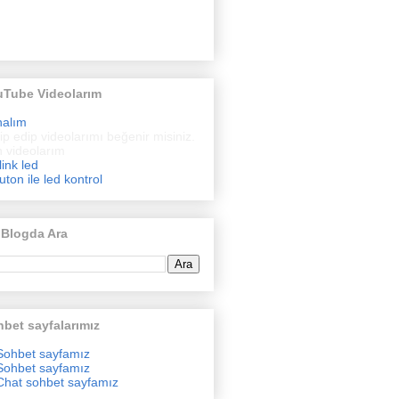
uTube Videolarım
nalım
ip edip videolarımı beğenir misiniz.
 videolarım
link led
uton ile led kontrol
 Blogda Ara
bet sayfalarımız
Sohbet sayfamız
Sohbet sayfamız
Chat sohbet sayfamız