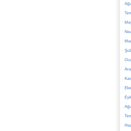
Ağu
Te
Ma
Nis
Mar
Şub
Oc
Ara
Ka
Ek
Eyl
Ağu
Te
Haz