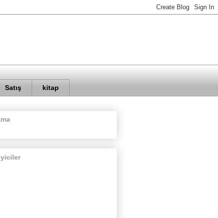
Satış
kitap
ama
eyiciler