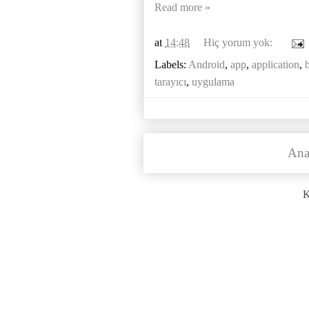
Read more »
at
14:48
Hiç yorum yok:
Labels:
Android
,
app
,
application
,
tarayıcı
,
uygulama
Ana
K