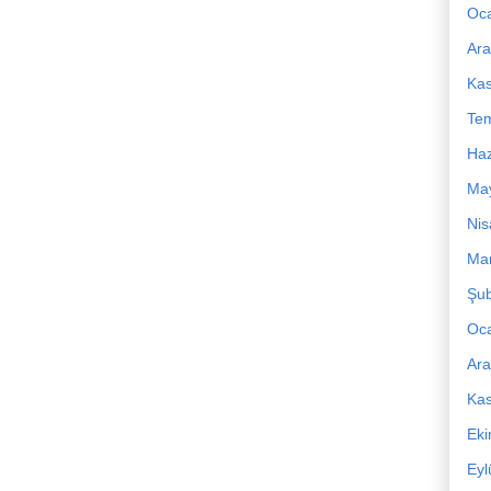
Oc
Ara
Ka
Te
Haz
Ma
Nis
Mar
Şub
Oc
Ara
Ka
Ek
Eyl