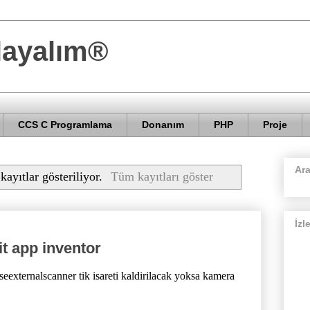
layalım®
CCS C Programlama
Donanım
PHP
Proje
Ar
kayıtlar gösteriliyor.
Tüm kayıtları göster
İzl
t app inventor
seexternalscanner tik isareti kaldirilacak yoksa kamera