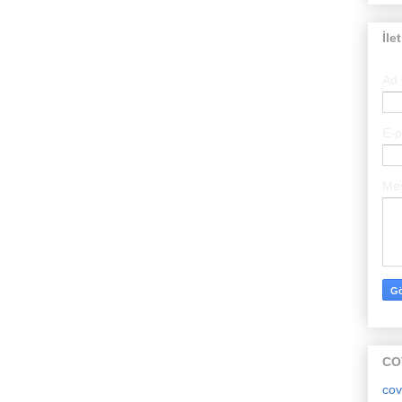
İle
Ad
E-
Me
CO
cov