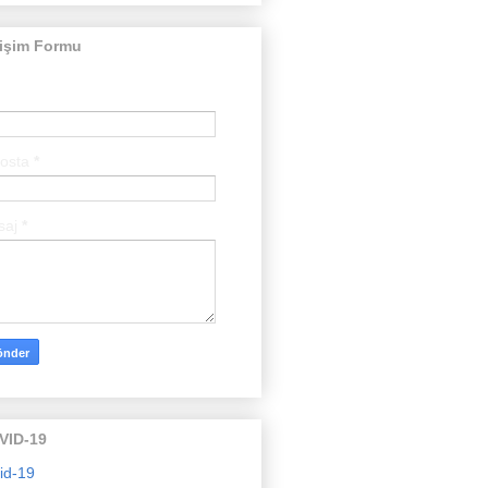
tişim Formu
posta
*
saj
*
VID-19
id-19