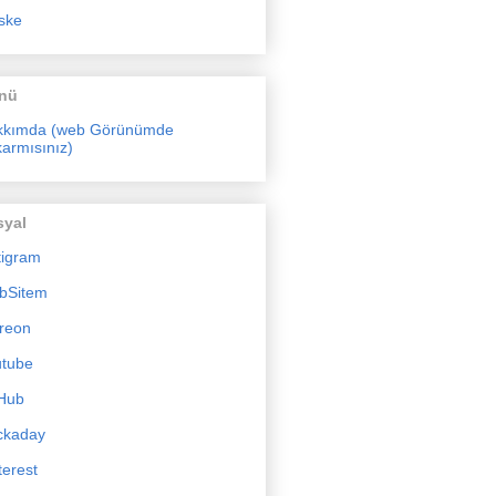
ske
nü
kkımda (web Görünümde
armısınız)
syal
tigram
bSitem
reon
utube
Hub
ckaday
terest