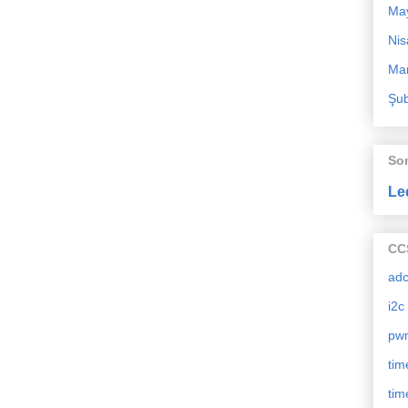
Ma
Nis
Mar
Şub
So
Le
CCS
ad
i2c
pw
tim
tim