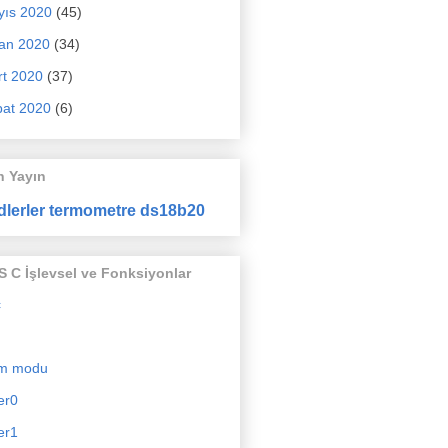
yıs 2020
(45)
an 2020
(34)
t 2020
(37)
at 2020
(6)
n Yayın
dlerler termometre ds18b20
 C İşlevsel ve Fonksiyonlar
c
m modu
er0
er1