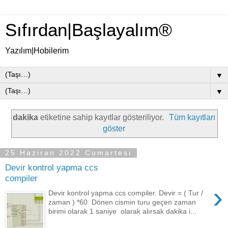
Sıfırdan|Başlayalım®
Yazılım|Hobilerim
▼
▼
dakika
etiketine sahip kayıtlar gösteriliyor.
Tüm kayıtları
göster
25 Haziran 2022 Cumartesi
Devir kontrol yapma ccs
compiler
›
Devir kontrol yapma ccs compiler. Devir = ( Tur /
zaman ) *60 Dönen cismin turu geçen zaman
birimi olarak 1 saniye olarak alırsak dakika i...