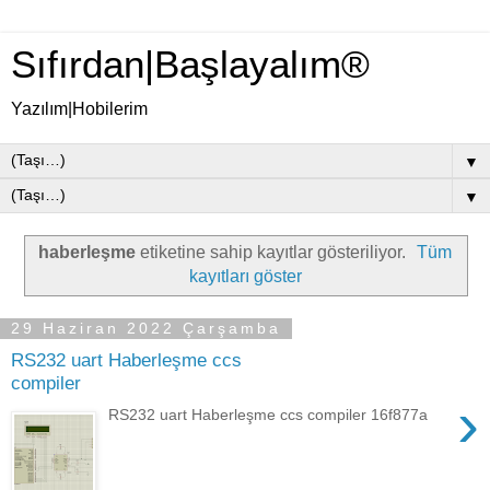
Sıfırdan|Başlayalım®
Yazılım|Hobilerim
▼
▼
haberleşme
etiketine sahip kayıtlar gösteriliyor.
Tüm
kayıtları göster
29 Haziran 2022 Çarşamba
RS232 uart Haberleşme ccs
compiler
›
RS232 uart Haberleşme ccs compiler 16f877a