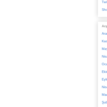
Twi
Sho
Arş
Ara
Ka
Ma
Nis
Oc
Ek
Eyl
Nis
Mar
Şub