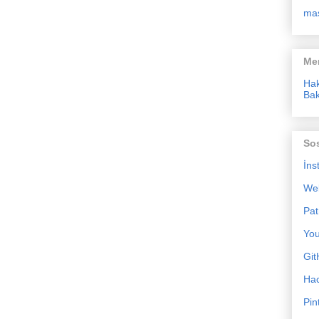
ma
Me
Ha
Bak
So
İns
We
Pat
Yo
Git
Ha
Pin