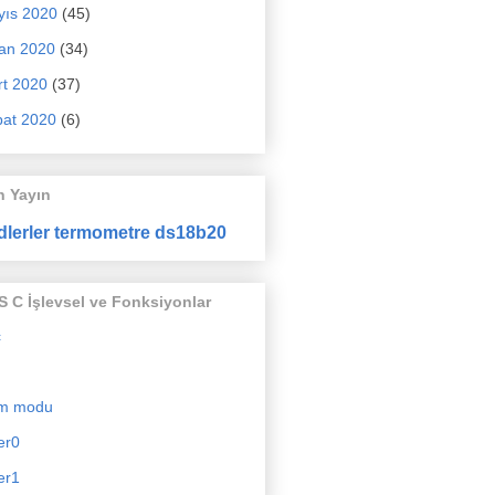
yıs 2020
(45)
an 2020
(34)
t 2020
(37)
at 2020
(6)
n Yayın
dlerler termometre ds18b20
 C İşlevsel ve Fonksiyonlar
c
m modu
er0
er1