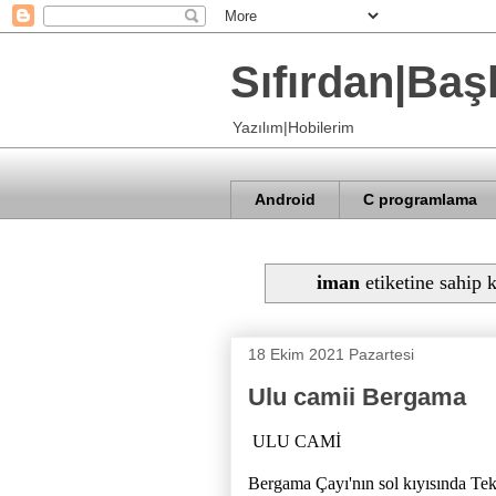
Sıfırdan|Baş
Yazılım|Hobilerim
Android
C programlama
iman
etiketine sahip k
18 Ekim 2021 Pazartesi
Ulu camii Bergama
ULU CAMİ
Bergama Çayı'nın sol kıyısında Te