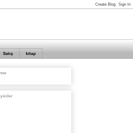
Satış
kitap
ama
eyiciler