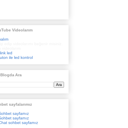
uTube Videolarım
nalım
ip edip videolarımı beğenir misiniz.
 videolarım
link led
uton ile led kontrol
 Blogda Ara
bet sayfalarımız
Sohbet sayfamız
Sohbet sayfamız
Chat sohbet sayfamız