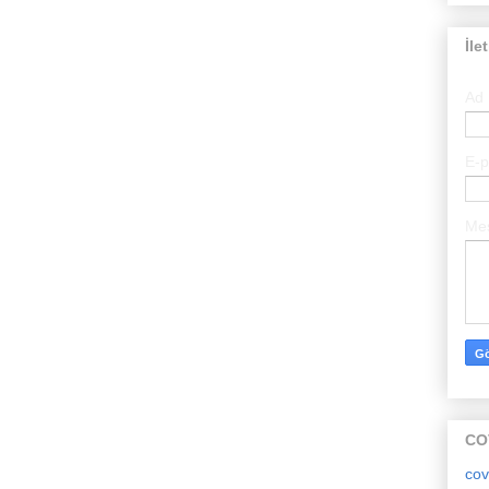
İle
Ad
E-
Me
CO
cov