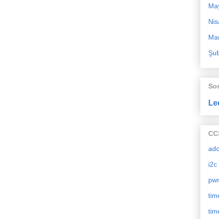
Ma
Nis
Mar
Şub
So
Le
CCS
ad
i2c
pw
tim
tim