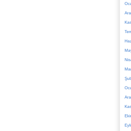
Oc
Ara
Ka
Te
Haz
Ma
Nis
Mar
Şub
Oc
Ara
Ka
Ek
Eyl