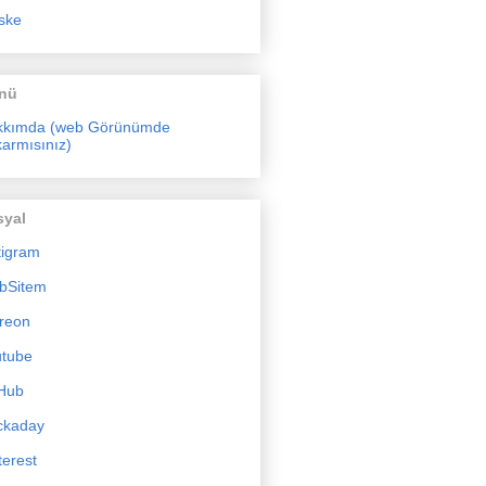
ske
nü
kkımda (web Görünümde
armısınız)
syal
tigram
bSitem
reon
utube
Hub
ckaday
terest