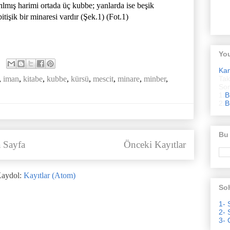
lmış harimi ortada üç kubbe; yanlarda ise beşik
itişik bir minaresi vardır (Şek.1) (Fot.1)
Yo
Ka
Tak
,
iman
,
kitabe
,
kubbe
,
kürsü
,
mescit
,
minare
,
minber
,
Son
1.
B
2.
B
Bu
 Sayfa
Önceki Kayıtlar
aydol:
Kayıtlar (Atom)
Soh
1- 
2- 
3- 