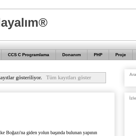
layalım®
CCS C Programlama
Donanım
PHP
Proje
Ar
ayıtlar gösteriliyor.
Tüm kayıtları göster
İzl
kke Boğazı'na giden yolun başında bulunan yapının