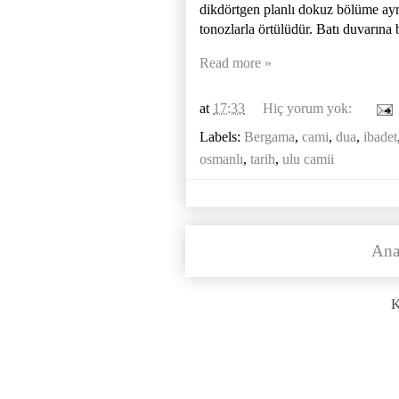
dikdörtgen planlı dokuz bölüme ayrı
tonozlarla örtülüdür. Batı duvarına b
Read more »
at
17:33
Hiç yorum yok:
Labels:
Bergama
,
cami
,
dua
,
ibadet
osmanlı
,
tarih
,
ulu camii
Ana
K