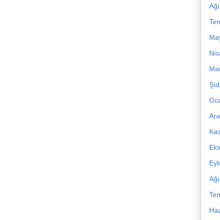
Ağu
Te
Ma
Nis
Mar
Şub
Oc
Ara
Ka
Ek
Eyl
Ağu
Te
Haz