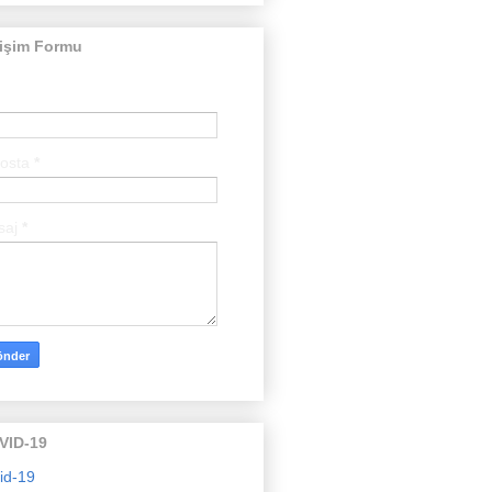
tişim Formu
posta
*
saj
*
VID-19
id-19