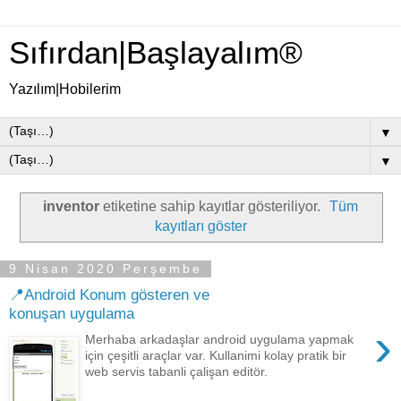
Sıfırdan|Başlayalım®
Yazılım|Hobilerim
▼
▼
inventor
etiketine sahip kayıtlar gösteriliyor.
Tüm
kayıtları göster
9 Nisan 2020 Perşembe
📍Android Konum gösteren ve
konuşan uygulama
›
Merhaba arkadaşlar android uygulama yapmak
için çeşitli araçlar var. Kullanimi kolay pratik bir
web servis tabanli çalişan editör.