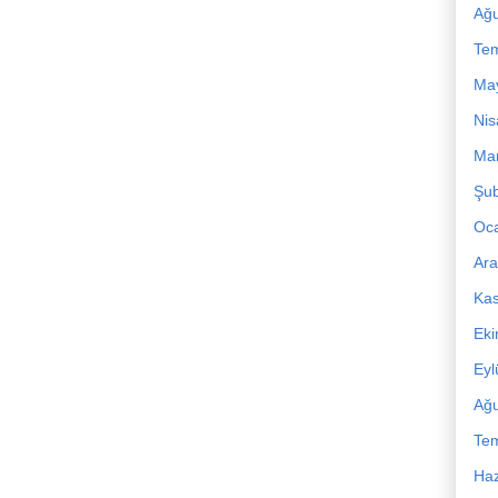
Ağu
Te
Ma
Nis
Mar
Şub
Oc
Ara
Ka
Ek
Eyl
Ağu
Te
Haz