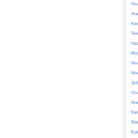
Oc
Ara
Ka
Te
Haz
Ma
Nis
Mar
Şub
Oc
Ara
Ka
Ek
Eyl