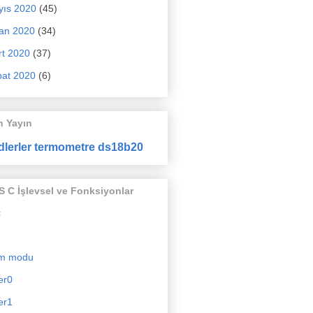
yıs 2020
(45)
an 2020
(34)
t 2020
(37)
at 2020
(6)
n Yayın
dlerler termometre ds18b20
 C İşlevsel ve Fonksiyonlar
c
m modu
er0
er1