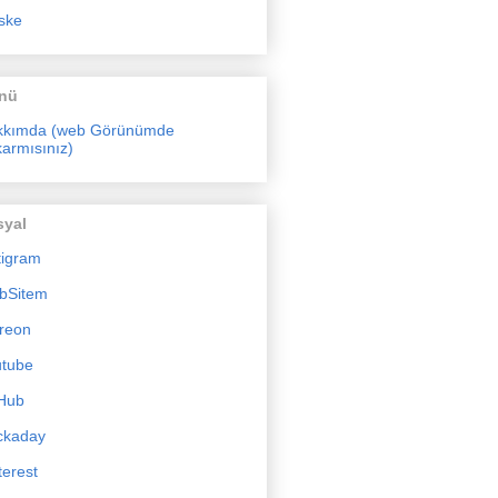
ske
nü
kkımda (web Görünümde
armısınız)
syal
tigram
bSitem
reon
utube
Hub
ckaday
terest