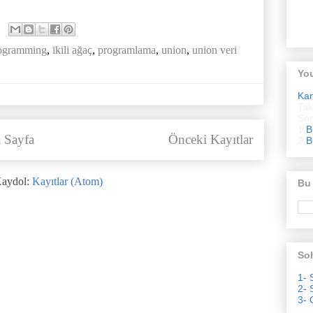
rogramming
,
ikili ağaç
,
programlama
,
union
,
union veri
Yo
Ka
Tak
Son
1.
B
 Sayfa
Önceki Kayıtlar
2.
B
aydol:
Kayıtlar (Atom)
Bu
Soh
1- 
2- 
3- 