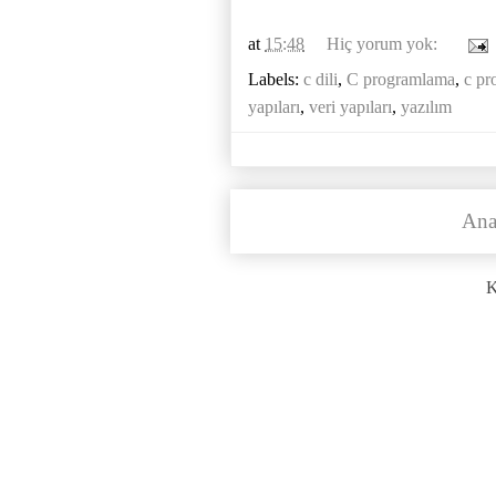
at
15:48
Hiç yorum yok:
Labels:
c dili
,
C programlama
,
c p
yapıları
,
veri yapıları
,
yazılım
Ana
K