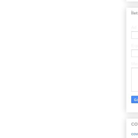
İle
Ad
E-
Me
CO
cov