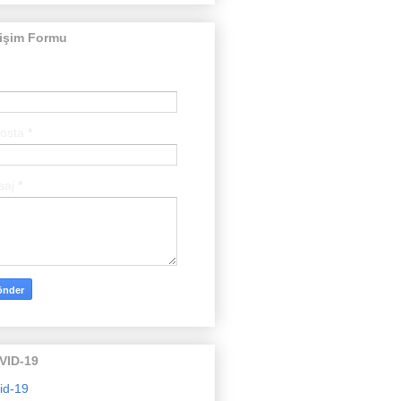
tişim Formu
posta
*
saj
*
VID-19
id-19