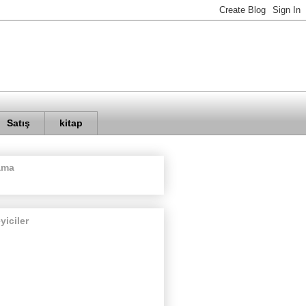
Satış
kitap
ama
eyiciler