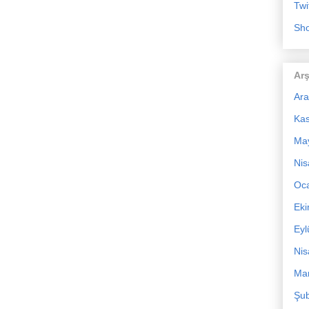
Twi
Sho
Arş
Ara
Ka
Ma
Nis
Oc
Ek
Eyl
Nis
Mar
Şub