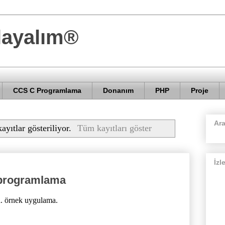
layalım®
CCS C Programlama
Donanım
PHP
Proje
Ar
ayıtlar gösteriliyor.
Tüm kayıtları göster
İzl
C programlama
. örnek uygulama.