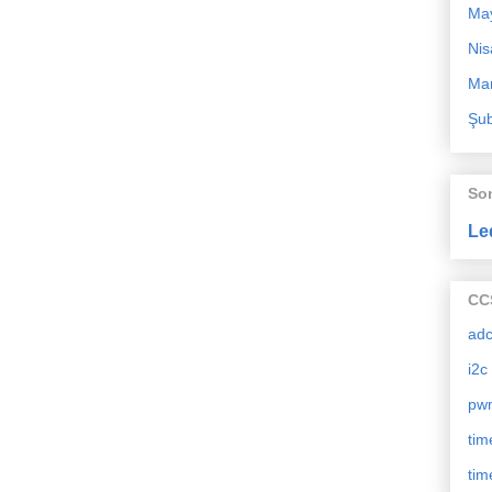
Ma
Nis
Mar
Şub
So
Le
CCS
ad
i2c
pw
tim
tim