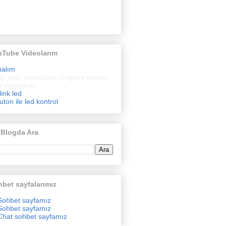
uTube Videolarım
nalım
ip edip videolarımı beğenir misiniz.
 videolarım
link led
uton ile led kontrol
 Blogda Ara
bet sayfalarımız
Sohbet sayfamız
Sohbet sayfamız
Chat sohbet sayfamız