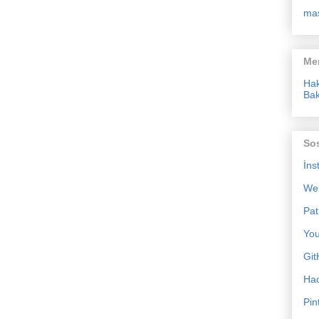
ma
Me
Ha
Bak
So
İns
We
Pat
Yo
Git
Ha
Pin