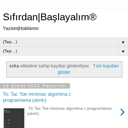
Sıfırdan|Başlayalım®
Yazılım|Hobilerim
▼
▼
zeka
etiketine sahip kayıtlar gösteriliyor.
Tüm kayıtları
göster
15 Şubat 2021 Pazartesi
Tic Tac Toe minimax algoritma c
programlama (alıntı)
›
Tic Tac Toe minimax algoritma c programlama
(alıntı)