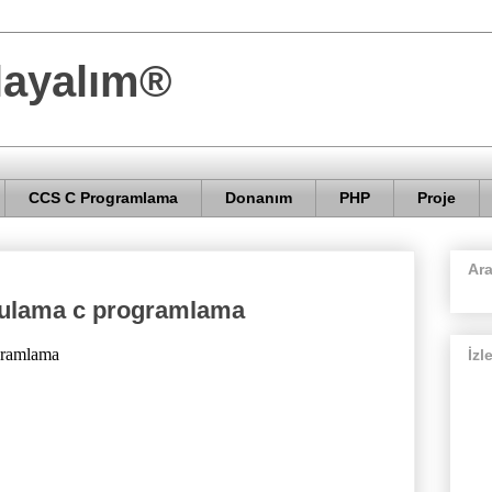
layalım®
CCS C Programlama
Donanım
PHP
Proje
Ar
gulama c programlama
gramlama
İzl