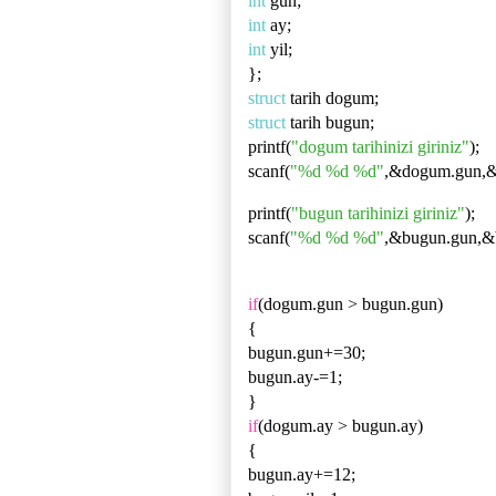
int
gun;
int
ay;
int
yil;
};
struct
tarih dogum;
struct
tarih bugun;
printf(
"dogum tarihinizi giriniz"
);
scanf(
"%d %d %d"
,&dogum.gun,&
printf(
"bugun tarihinizi giriniz"
);
scanf(
"%d %d %d"
,&bugun.gun,&b
if
(dogum.gun > bugun.gun)
{
bugun.gun+=30;
bugun.ay-=1;
}
if
(dogum.ay > bugun.ay)
{
bugun.ay+=12;