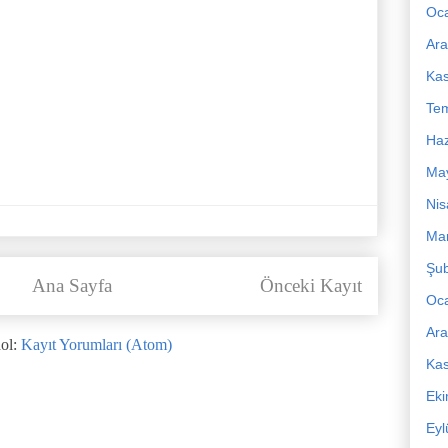
Oc
Ara
Ka
Te
Haz
Ma
Nis
Mar
Şub
Ana Sayfa
Önceki Kayıt
Oc
Ara
ol:
Kayıt Yorumları (Atom)
Ka
Ek
Eyl