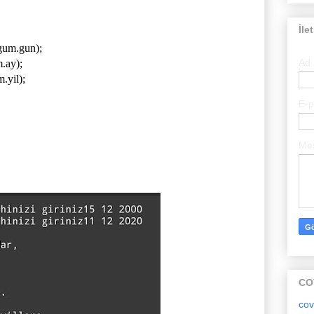
İle
gum.gun);
Ad
.ay);
.yil);
E-
Me
CO
cov