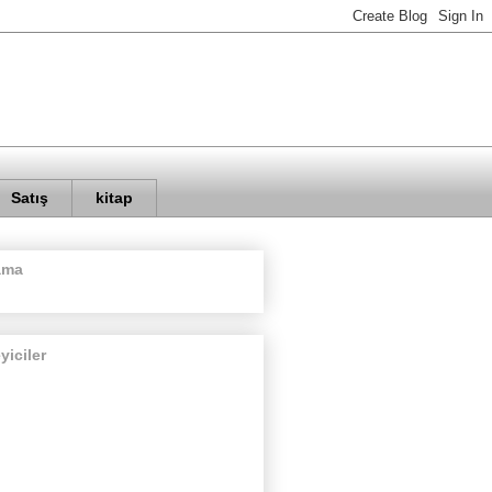
Satış
kitap
ama
eyiciler