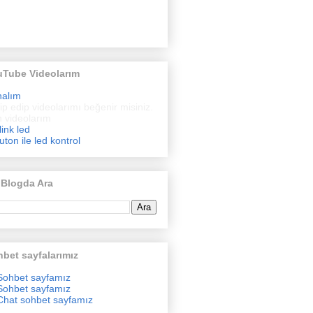
uTube Videolarım
nalım
ip edip videolarımı beğenir misiniz.
 videolarım
link led
uton ile led kontrol
 Blogda Ara
bet sayfalarımız
Sohbet sayfamız
Sohbet sayfamız
Chat sohbet sayfamız