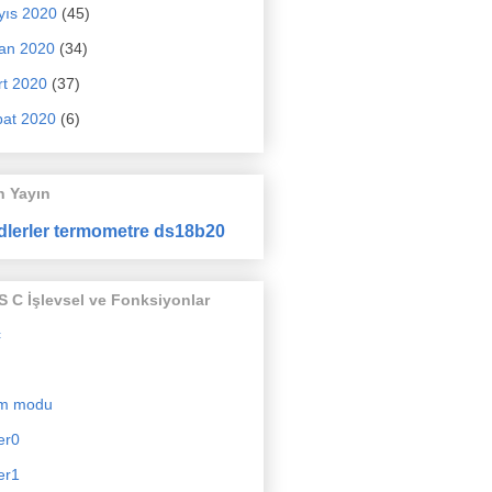
yıs 2020
(45)
an 2020
(34)
t 2020
(37)
at 2020
(6)
n Yayın
dlerler termometre ds18b20
 C İşlevsel ve Fonksiyonlar
c
m modu
er0
er1