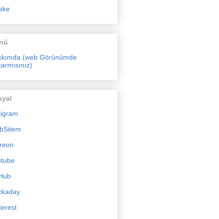
ske
nü
kkımda (web Görünümde
armısınız)
syal
tigram
bSitem
reon
utube
Hub
ckaday
terest