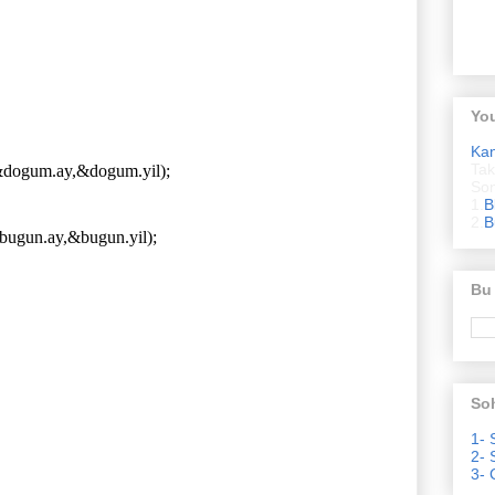
Yo
Ka
Tak
dogum.ay,&dogum.yil);
Son
1.
B
2.
B
ugun.ay,&bugun.yil);
Bu
Soh
1- 
2- 
3- 