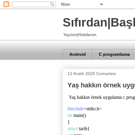
Sıfırdan|Baş
Yazılım|Hobilerim
Android
C programlama
12 Aralık 2020 Cumartesi
Yaş hakkın örnek uy
Yaş hakkın örnek uygulama c pro
#include
<stdio.h>
int
main()
{
struct
tarih{