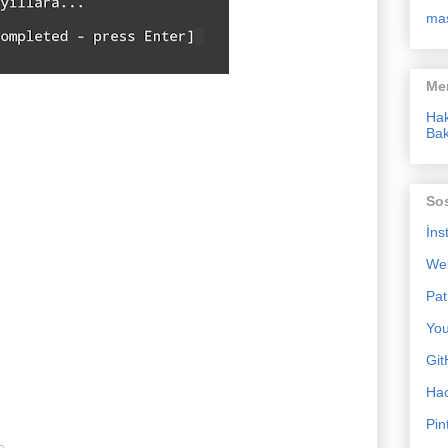
ma
Me
Ha
Bak
So
İns
We
Pat
Yo
Git
Ha
Pin