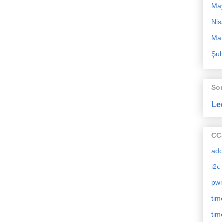
Ma
Nis
Mar
Şub
So
Le
CCS
ad
i2c
pw
tim
tim