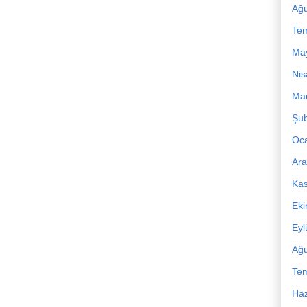
Ağu
Te
Ma
Nis
Mar
Şub
Oc
Ara
Ka
Ek
Eyl
Ağu
Te
Haz