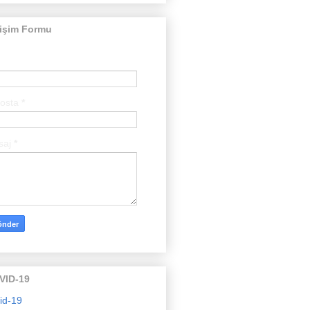
tişim Formu
posta
*
saj
*
VID-19
id-19