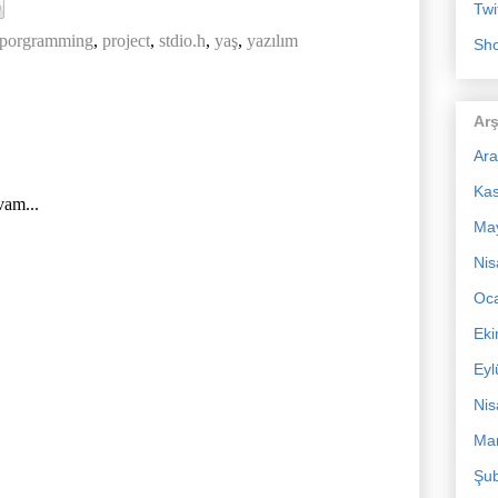
Twi
porgramming
,
project
,
stdio.h
,
yaş
,
yazılım
Sho
Arş
Ara
Ka
vam...
Ma
Nis
Oc
Ek
Eyl
Nis
Mar
Şub