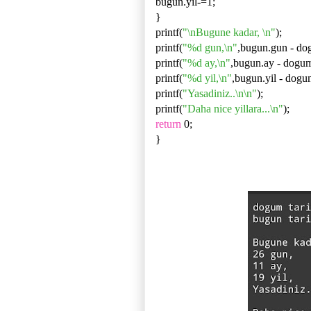
bugun.yil-=1;
}
printf(
"\nBugune kadar, \n"
);
printf(
"%d gun,\n"
,bugun.gun - do
printf(
"%d ay,\n"
,bugun.ay - dogum
printf(
"%d yil,\n"
,bugun.yil - dogum
printf(
"Yasadiniz..\n\n"
);
printf(
"Daha nice yillara...\n"
);
return
0;
}