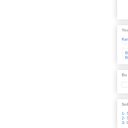
Yo
Ka
Tak
Son
1.
B
2.
B
Bu
Soh
1- 
2- 
3- 