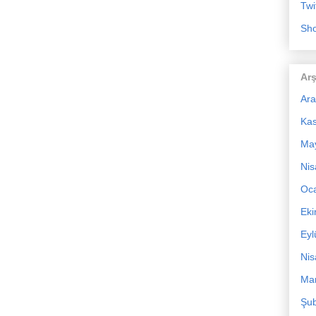
Twi
Sho
Arş
Ara
Ka
Ma
Nis
Oc
Ek
Eyl
Nis
Mar
Şub