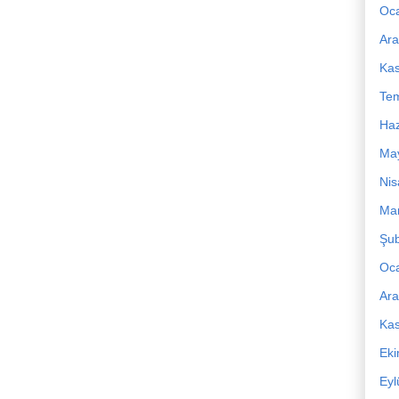
Oc
Ara
Ka
Te
Haz
Ma
Nis
Mar
Şub
Oc
Ara
Ka
Ek
Eyl