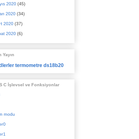
yıs 2020
(45)
an 2020
(34)
t 2020
(37)
at 2020
(6)
n Yayın
dlerler termometre ds18b20
 C İşlevsel ve Fonksiyonlar
c
m modu
er0
er1