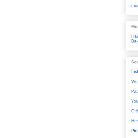
ma
Me
Ha
Bak
So
İns
We
Pat
Yo
Git
Ha
Pin