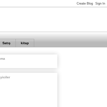
Satış
kitap
ama
eyiciler