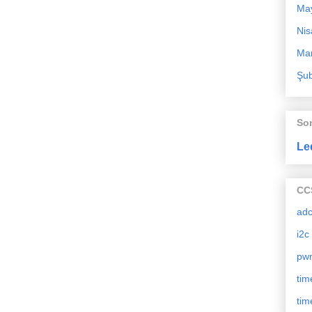
Ma
Nis
Mar
Şub
So
Le
CCS
ad
i2c
pw
tim
tim