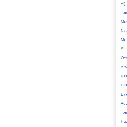
Ağu
Te
Ma
Nis
Mar
Şub
Oc
Ara
Ka
Ek
Eyl
Ağu
Te
Haz