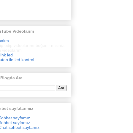
uTube Videolarım
nalım
ip edip videolarımı beğenir misiniz.
 videolarım
link led
uton ile led kontrol
 Blogda Ara
bet sayfalarımız
Sohbet sayfamız
Sohbet sayfamız
Chat sohbet sayfamız