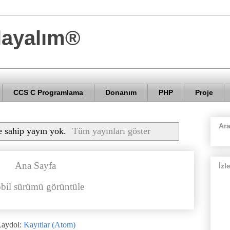
layalım®
CCS C Programlama
Donanım
PHP
Proje
Ar
e sahip yayın yok.
Tüm yayınları göster
Ana Sayfa
İzl
bil sürümü görüntüle
aydol:
Kayıtlar (Atom)