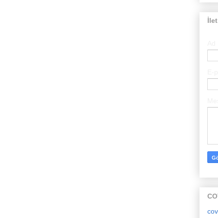
İle
Ad
E-
Me
CO
cov