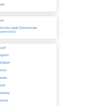
ske
nü
kkımda (web Görünümde
armısınız)
syal
tigram
bSitem
reon
utube
Hub
ckaday
terest