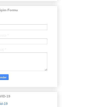
tişim Formu
posta
*
saj
*
VID-19
id-19