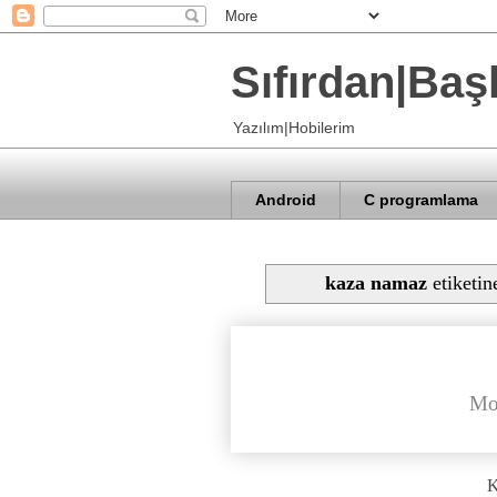
Sıfırdan|Baş
Yazılım|Hobilerim
Android
C programlama
kaza namaz
etiketin
Mo
K