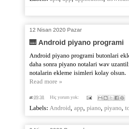
12 Nisan 2020 Pazar
🎹 Android piyano programi
Android piyano programi butonlari ekle
daha sonra piyano notalari wav uzantili
notalarin ekleme isimleri kolay olsun.
Read more »
at
09:38
Hiç yorum yok:
Labels:
Android
,
app
,
piano
,
piyano
,
t