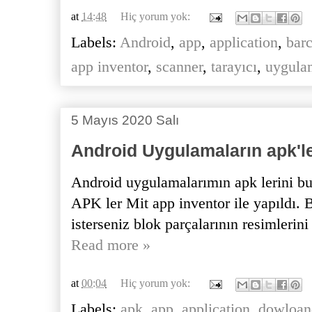
at
14:48
Hiç yorum yok:
Labels:
Android
,
app
,
application
,
bar
app inventor
,
scanner
,
tarayıcı
,
uygula
5 Mayıs 2020 Salı
Android Uygulamaların apk'le
Android uygulamalarımın apk lerini bura
APK ler Mit app inventor ile yapıldı.
isterseniz blok parçalarının resimlerini
Read more »
at
00:04
Hiç yorum yok:
Labels:
apk
,
app
,
application
,
dowloan