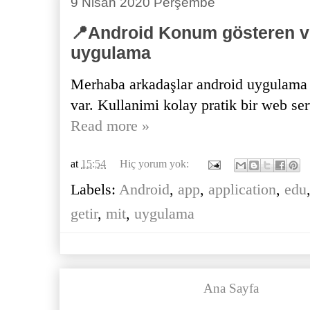
9 Nisan 2020 Perşembe
📍Android Konum gösteren 
uygulama
Merhaba arkadaşlar android uygulama y
var. Kullanimi kolay pratik bir web serv
Read more »
at
15:54
Hiç yorum yok:
Labels:
Android
,
app
,
application
,
edu
getir
,
mit
,
uygulama
Ana Sayfa