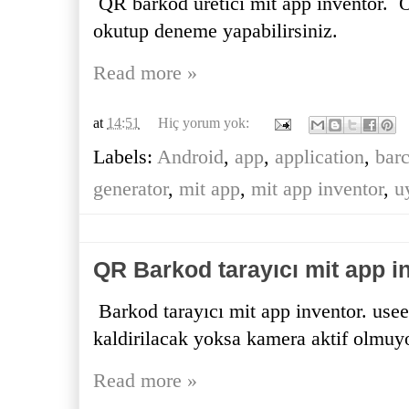
QR barkod uretici mit app inventor. 
okutup deneme yapabilirsiniz.
Read more »
at
14:51
Hiç yorum yok:
Labels:
Android
,
app
,
application
,
bar
generator
,
mit app
,
mit app inventor
,
u
QR Barkod tarayıcı mit app i
Barkod tarayıcı mit app inventor. useex
kaldirilacak yoksa kamera aktif olmuyor
Read more »