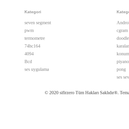
Kategori
Kateg
seven segment
Andro
pwm
cgram
termometre
doodle
74hc164
karala
4094
konum 
Bcd
piyano
ses uygulama
pong
ses se
© 2020 sifirzero Tüm Hakları Saklıdır®. Tema